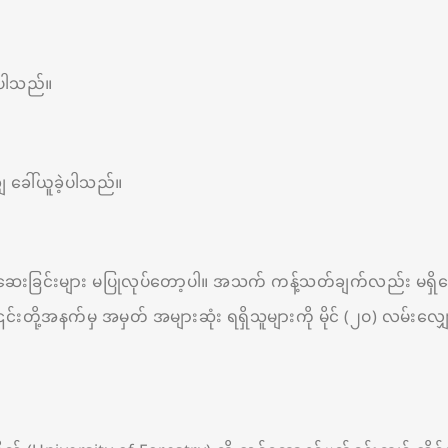
ဲ့ပါသည်။
ျ ခေါ်ယူခဲ့ပါသည်။
စစ်ဆေးခြင်းများ မပြုလုပ်တော့ပါ။ အသက် ကန့်သတ်ချက်လည်း မရှိတော
 ၎င်းတို့အနက်မှ အမှတ် အများဆုံး ရရှိသူများကို မိုင် (၂၀) လမ်းလ