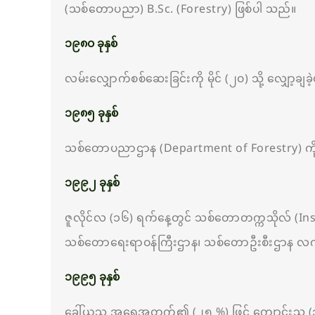
(သစ်တောပညာ) B.Sc. (Forestry) ဖြစ်ပါ သည်။
၁၉၈၀ ခုနှစ်
လမ်းလျှောက်စစ်ဆေးခြင်းကို မိုင် (၂၀) သို့ လျှော့ချခ
၁၉၈၅
ခုနှစ်
သစ်တောပညာဌာန (Department of Forestry) ကို ရန်ကုန
၁၉၉၂ ခုနှစ်
ဇူလိုင်လ (၁၆) ရက်နေ့တွင် သစ်တောတက္ကသိုလ် (Insti
သစ်တောရေးရာဝန်ကြီးဌာန၊ သစ်တောဦးစီးဌာန လက်
၁၉၉၅ ခုနှစ်
ခေါ်ယူသူ အရေအတွက်၏ (၂၅ %) ဖြင့် ကျောင်းသူ 