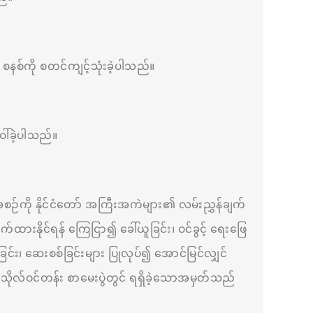
် စနစ်ကို စတင်ကျင့်သုံးခဲ့ပါသည်။
ါ်ခဲ့ပါသည်။
အစဉ်ကို နိုင်ငံတော် အကြီးအကဲများ၏ လမ်းညွှန်ချက်
ထားနိုင်ရန် ကြေငြာ၍ ခေါ်ယူခြင်း၊ ဝင်ခွင့် ရေးဖြေ
ြင်း၊ ဆေးစစ်ခြင်းများ ပြုလုပ်၍ အောင်မြင်လျှင်
သိုလ်ဝင်တန်း စာမေးပွဲတွင် ရရှိခဲ့သောအမှတ်သည်