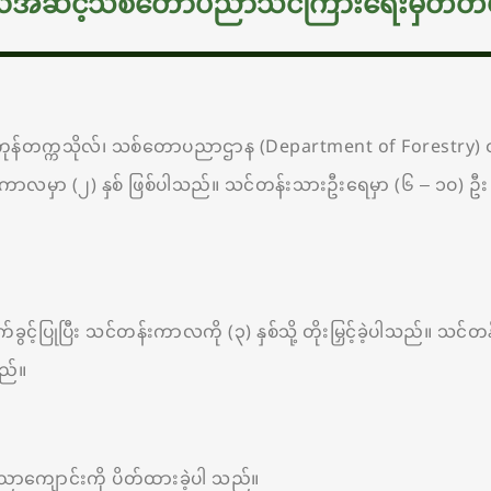
သိုလ်အဆင့်သစ်တောပညာသင်ကြားရေးမှတ်တမ်း
်ကုန်တက္ကသိုလ်၊ သစ်တောပညာဌာန (Department of Forestry) တွင်
းကာလမှာ (၂) နှစ် ဖြစ်ပါသည်။ သင်တန်းသားဦးရေမှာ (၆ – ၁၀) ဦး ဖ
ခွင့်ပြုပြီး သင်တန်းကာလကို (၃) နှစ်သို့ တိုးမြှင့်ခဲ့ပါသည်။ သင်
သည်။
ာကျောင်းကို ပိတ်ထားခဲ့ပါ သည်။