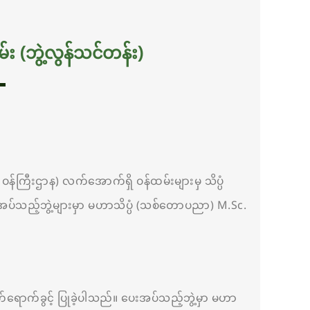
 (ဘွဲ့လွန်သင်တန်း)
န်ကြီးဌာန) လက်အောက်ရှိ ဝန်ထမ်းများမှ သိပ္ပံ
အပ်သည့်ဘွဲ့များမှာ မဟာသိပ္ပံ (သစ်တောပညာ) M.Sc.
ရောက်ခွင့် ပြုခဲ့ပါသည်။ ပေးအပ်သည့်ဘွဲ့မှာ မဟာ