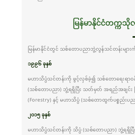
မြန်မာနိုင်ငံတက္က
မြန်မာနိုင်ငံတွင် သစ်တောပညာဘွဲ့လွန်သင်တန်းများကိ
၁၉၉၆ ခုနှစ်
မဟာသိပ္ပံသင်တန်းကို ဖွင့်လှစ်ခဲ့၍ သစ်တောရေးရာဝ
(သစ်တောပညာ) ဘွဲ့ရရှိပြီး သတ်မှတ် အရည်အချင်း ပ
(Forestry) နှင့် မဟာသိပ္ပံ (သစ်တောထွက်ပစ္စည်းပ
၂၀၁၅ ခုနှစ်
မဟာသိပ္ပံသင်တန်းကို သိပ္ပံ (သစ်တောပညာ) ဘွဲ့ရရှ