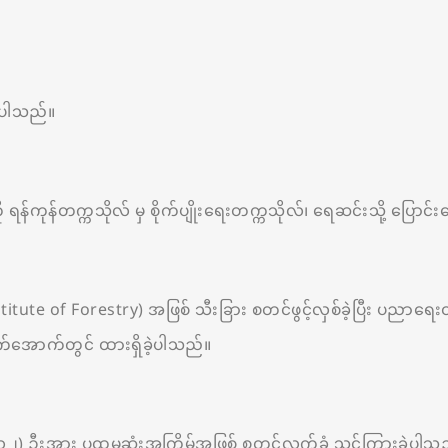
ဲ့ပါသည်။
်တက္ကသိုလ် မှ စိုက်ပျိုးရေးတက္ကသိုလ်၊ ရေဆင်းသို့ ပြောင်းရွှေ
tute of Forestry) အဖြစ် သီးခြား စတင်ဖွင့်လှစ်ခဲ့ပြီး ပညာရေးဝ
အောက်တွင် ထားရှိခဲ့ပါသည်။
(၁၂) ဦးအား ပထမဆုံးအကြိမ်အဖြစ် စတင်လက်ခံ သင်ကြားခဲ့ပါသ