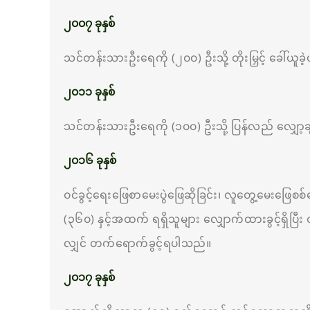
၂၀၀၇ ခုနှစ်
သင်တန်းသားဦးရေကို (၂၀၀) ဦးသို့ တိုးမြှင့် ခေါ်ယူခ
၂၀၁၁ ခုနှစ်
သင်တန်းသားဦးရေကို (၁၀၀) ဦးသို့ ပြန်လည် လျှော့ခ
၂၀၁၆ ခုနှစ်
ဝင်ခွင့်ရေးဖြေစာမေးပွဲဖြေဆိုခြင်း၊ လူတွေ့မေးဖြေ
(၃၆၀) နှင့်အထက် ရရှိသူများ လျှောက်ထားခွင့်ရှိပြီး
လျှင် တက်ရောက်ခွင့်ရပါသည်။
၂၀၁၇ ခုနှစ်