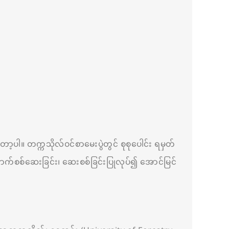
့ပါ။ တက္ကသိုလ်ဝင်စာမေးပွဲတွင် စုစုပေါင်း ရမှတ်
ျှောက်စစ်ဆေးခြင်း၊ ဆေးစစ်ခြင်းပြုလုပ်၍ အောင်မြင်