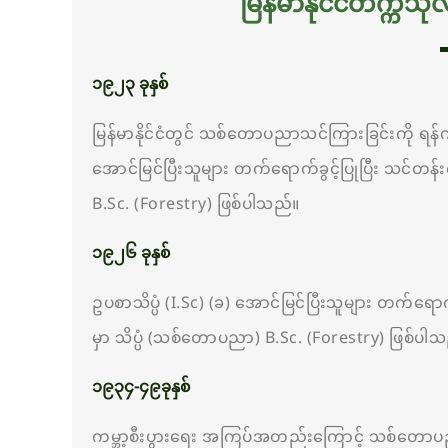
မြန်မာနိုင်ငံတက္က
၁၉၂၃ ခုနှစ်
မြန်မာနိုင်ငံတွင် သစ်တောပညာသင်ကြားခြင်းကို ရန
အောင်မြင်ပြီးသူများ တက်ရောက်ခွင့်ပြုပြီး သင်တန်
B.Sc. (Forestry) ဖြစ်ပါသည်။
၁၉၂၆ ခုနှစ်
ဥပစာသိပ္ပံ (I.Sc) (ခ) အောင်မြင်ပြီးသူများ တက်ရောက်
မှာ သိပ္ပံ (သစ်တောပညာ) B.Sc. (Forestry) ဖြစ်ပါ
၁၉၃၄-၄၉ခုနှစ်
ကမ္ဘာ့စီးပွားရေး အကြပ်အတည်းကြောင့် သစ်တောပည