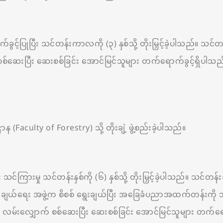
က်ခွင့်ပြုပြီး သင်တန်းကာလကို (၃) နှစ်သို့ တိုးမြှင့်ခဲ့ပါသည်။ 
စစ်ဆေးပြီး ဆေးစစ်ခြင်း အောင်မြင်သူများ တက်ရောက်ခွင့်ရှိပါသည
ulty of Forestry) သို့ တိုးချဲ့ ဖွဲ့စည်းခဲ့ပါသည်။
ြားမှု သင်တန်းနှစ်ကို (၆) နှစ်သို့ တိုးမြှင့်ခဲ့ပါသည်။ သင်တန်းသ
်ရွေးချယ်ရေး အဖွဲ့က စိစစ် ရွေးချယ်ပြီး အခြေခံပညာအထက်တန်းကို သိ
လမ်းလျှောက် စစ်ဆေးပြီး ဆေးစစ်ခြင်း အောင်မြင်သူများ တက်ရောက်ခ