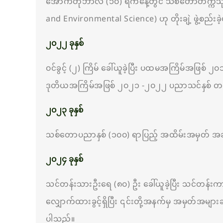
အောက်တိုဘာလ (၁၀) ရက်နေ့တွင် သစ်တောတက္ကသိုလ် 
and Environmental Science) ဟု တိုးချဲ့ ဖွဲ့စည်းခ
၂၀၂၂ ခုနှစ်
ဝင်ခွင့် (၂) ကြိမ် ခေါ်ယူခဲ့ပြီး ပထမအကြိမ်အဖြစ်
ဒုတိယအကြိမ်အဖြစ် ၂၀၂၁ -၂၀၂၂ ပညာသင်နှစ် တက္ကသိ
၂၀၂၃ ခုနှစ်
သစ်တောပညာနှစ် (၁၀၀) ရာပြည့် အထိမ်းအမှတ် အခမ်
၂၀၂၄ ခုနှစ်
သင်တန်းသားဦးရေ (၈၀) ဦး ခေါ်ယူခဲ့ပြီး သင်တန်းကာလက
လျှောက်ထားခွင့်ရှိပြီး ၎င်းတို့အနက်မှ အမှတ်အများဆ
ပါသည်။