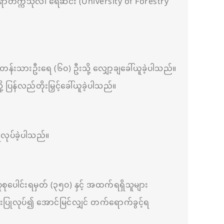
ရာတက္ကသိုလ်၊ ရေဆင်း (University of Forestry
တန်းသားဦးရေ (၆၀) ဦးသို့ လျှော့ချခေါ်ယူခဲ့ပါသည်။
န်လည်တိုးမြှင့်ခေါ်ယူခဲ့ပါသည်။
လုပ်ခဲ့ပါသည်။
ုစုပေါင်းရမှတ် (၃၅၀) နှင့် အထက်ရရှိသူများ
ြင်းပြုလုပ်၍ အောင်မြင်လျှင် တက်ရောက်ခွင့်ရ