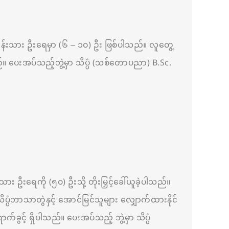
သင်တန်းသား ဦးရေမှာ (၆ – ၁၀) ဦး ဖြစ်ပါသည်။ လူတွေ့
်။ ပေးအပ်သည့်ဘွဲ့မှာ သိပ္ပံ (သစ်တောပညာ) B.Sc.
ား ဦးရေကို (၅၀) ဦးသို့ တိုးမြှင့်ခေါ်ယူခဲ့ပါသည်။
ပ္ပံဘာသာတွဲနှင့် အောင်မြင်သူများ လျှောက်ထားနိုင်
ွင့် ရှိပါသည်။ ပေးအပ်သည့် ဘွဲ့မှာ သိပ္ပံ