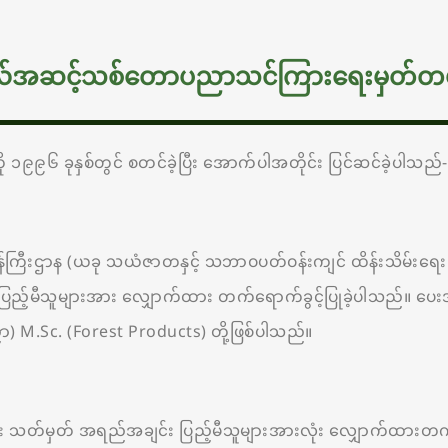
သိုလ်အဆင့်သစ်တောပညာသင်ကြားရေးမှတ်တမ်း
ု ၁၉၉၆ ခုနှစ်တွင် စတင်ခဲ့ပြီး အောက်ပါအတိုင်း ပြင်ဆင်ခဲ့ပါသည်-
န်ကြီးဌာန (ယခု သယံဇာတနှင့် သဘာဝပတ်ဝန်းကျင် ထိန်းသိမ်းရေး ဝ
ြည့်မီသူများအား လျှောက်ထား တက်ရောက်ခွင့်ပြုခဲ့ပါသည်။ ပေး
ညာ) M.Sc. (Forest Products) တို့ဖြစ်ပါသည်။
ိပြီး သတ်မှတ် အရည်အချင်း ပြည့်မီသူများအားလုံး လျှောက်ထားတက်