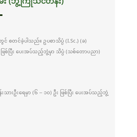
 (ဘွဲ့ကြိုသင်တန်း)
 စတင်ခဲ့ပါသည်။ ဥပစာသိပ္ပံ (I.Sc.) (ခ)
ြစ်ပြီး ပေးအပ်သည့်ဘွဲ့မှာ သိပ္ပံ (သစ်တောပညာ)
တန်းသားဦးရေမှာ (၆ – ၁၀) ဦး ဖြစ်ပြီး ပေးအပ်သည့်ဘွဲ့