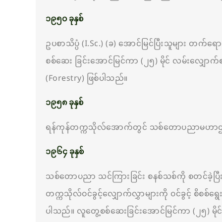
၁၉၅၀ ခုနှစ်
ဥပစာသိပ္ပံ (I.Sc.) (ခ) အောင်မြင်ပြီးသူများ တက်ရော
စစ်ဆေး ခြင်းအောင်မြင်ကာ (၂၅) မိုင် လမ်းလျှောက်
(Forestry) ဖြစ်ပါသည်။
၁၉၅၈ ခုနှစ်
ရန်ကုန်တက္ကသိုလ်အောက်တွင် သစ်တောပညာမဟာဌာန (Fac
၁၉၆၄
ခုနှစ်
သစ်တောပညာ သင်ကြားခြင်း စနစ်သစ်ကို စတင်ခဲ့ပြီး သင်က
တက္ကသိုလ်ဝင်ခွင့်လျှောက်လွှာများကို ဝင်ခွင့် စိစစ
ပါသည်။ လူတွေ့စစ်ဆေးခြင်းအောင်မြင်ကာ (၂၅) မိုင် 