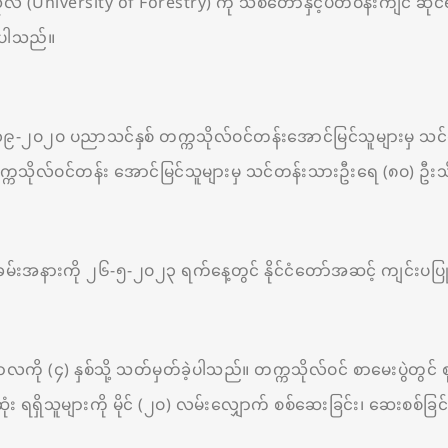
(University of Forestry) ကို သစ်တောနှင့်ပတ်ဝန်းကျင် ဆိုင်
ဲ့ပါသည်။
 ၂၀၁၉-၂၀၂၀ ပညာသင်နှစ် တက္ကသိုလ်ဝင်တန်းအောင်မြင်သူများမှ သင်
ုလ်ဝင်တန်း အောင်မြင်သူများမှ သင်တန်းသားဦးရေ (၈၀) ဦးသို့ ပြ
းအနားကို ၂၆-၅-၂၀၂၃ ရက်နေ့တွင် နိုင်ငံတော်အဆင့် ကျင်းပပြု
ို (၄) နှစ်သို့ သတ်မှတ်ခဲ့ပါသည်။ တက္ကသိုလ်ဝင် စာမေးပွဲတွင် စ
ုံး ရရှိသူများကို မိုင် (၂၀) လမ်းလျှောက် စစ်ဆေးခြင်း၊ ဆေးစစ်ခ