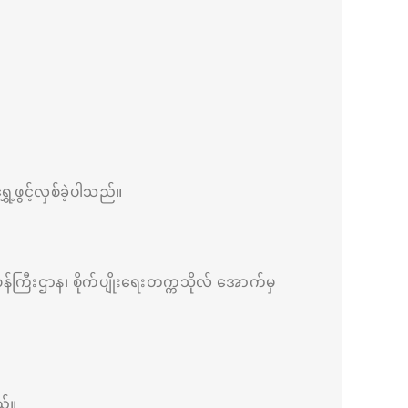
့ဖွင့်လှစ်ခဲ့ပါသည်။
န်ကြီးဌာန၊ စိုက်ပျိုးရေးတက္ကသိုလ် အောက်မှ
ည်။