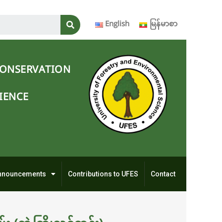
English
မြန်မာစာ
CONSERVATION
IENCE
nnouncements
Contributions to UFES
Contact