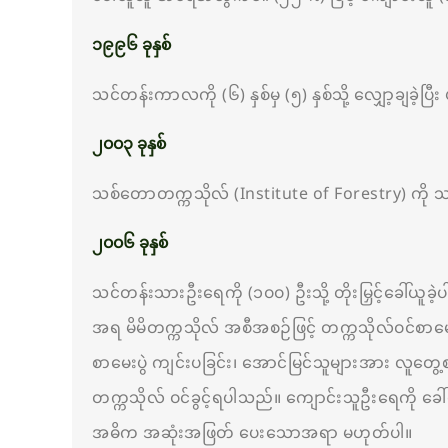
၁၉၉၆ ခုနှစ်
သင်တန်းကာလကို (၆) နှစ်မှ (၅) နှစ်သို့ လျှော့ချခဲ့ပြ
၂၀၀၃ ခုနှစ်
သစ်တောတက္ကသိုလ် (Institute of Forestry) ကို သစ
၂၀၀၆ ခုနှစ်
သင်တန်းသားဦးရေကို (၁၀၀) ဦးသို့ တိုးမြှင့်ခေါ်ယူ
အရ မိမိတက္ကသိုလ် အစီအစဉ်ဖြင့် တက္ကသိုလ်ဝင်စာမေး
စာမေးပွဲ ကျင်းပခြင်း၊ အောင်မြင်သူများအား လူတွေ့စ
တက္ကသိုလ် ဝင်ခွင့်ရပါသည်။ ကျောင်းသူဦးရေကို ခေ
အဓိက အဆုံးအဖြတ် ပေးသောအရာ မဟုတ်ပါ။