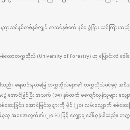
ီး ပညာသင်နှစ်တစ်နှစ်လျှင် စာသင်နှစ်ဝက် နှစ်ခု ခွဲခြား သင်ကြားသည့
်တောတက္ကသိုလ် (University of Forestry) ဟု ပြောင်းလဲ ခေါ်ဝေ
ခဲ့ပါသည်။ ရေဆင်းနယ်မြေ တက္ကသိုလ်များ၏ တက္ကသိုလ်ဝင်ခွင့် အစီ
ပွဲ အောင်မြင်ပြီး အသက် (၁၈) နှစ်ထက် မကျော်လွန်သူများ လျှောက်
စ်ဆေးခြင်း၊ အောင်မြင်သူများကို မိုင် (၂၀) လမ်းလျှောက် စစ်ဆေးခ
ါ်ယူသူ အရေအတွက်၏ (၂၀ %) ဖြင့် လျှော့ချခေါ်ယူခဲ့ပါသည်။ တက္က