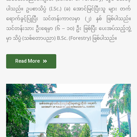
ပါသည်။ ဥပစာသိပ္ပံ (I.Sc.) (ခ) အောင်မြင်ပြီးသူ များ တက်
ရောက်ခွင့်ပြုပြီး သင်တန်းကာလမှာ (၂) နှစ် ဖြစ်ပါသည်။
သင်တန်းသား ဦးရေမှာ (၆ – ၁၀) ဦး ဖြစ်ပြီး ပေးအပ်သည့်ဘွဲ့
မှာ သိပ္ပံ (သစ်တောပညာ) B.Sc. (Forestry) ဖြစ်ပါသည်။
Read More