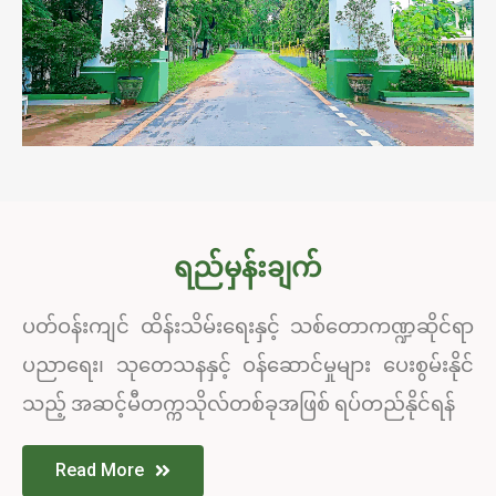
ရည်မှန်းချက်
ပတ်ဝန်းကျင် ထိန်းသိမ်းရေးနှင့် သစ်တောကဏ္ဍဆိုင်ရာ
ပညာရေး၊ သုတေသနနှင့် ဝန်ဆောင်မှုများ ပေးစွမ်းနိုင်
သည့် အဆင့်မီတက္ကသိုလ်တစ်ခုအဖြစ် ရပ်တည်နိုင်ရန်
Read More