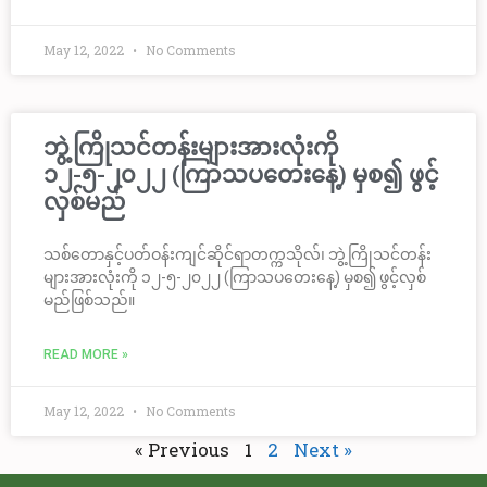
May 12, 2022
No Comments
ဘွဲ့ကြိုသင်တန်းများအားလုံးကို
၁၂-၅-၂၀၂၂ (ကြာသပတေးနေ့) မှစ၍ ဖွင့်
လှစ်မည်
သစ်တောနှင့်ပတ်ဝန်းကျင်ဆိုင်ရာတက္ကသိုလ်၊ ဘွဲ့ကြိုသင်တန်း
များအားလုံးကို ၁၂-၅-၂၀၂၂ (ကြာသပတေးနေ့) မှစ၍ ဖွင့်လှစ်
မည်ဖြစ်သည်။
READ MORE »
May 12, 2022
No Comments
« Previous
1
2
Next »