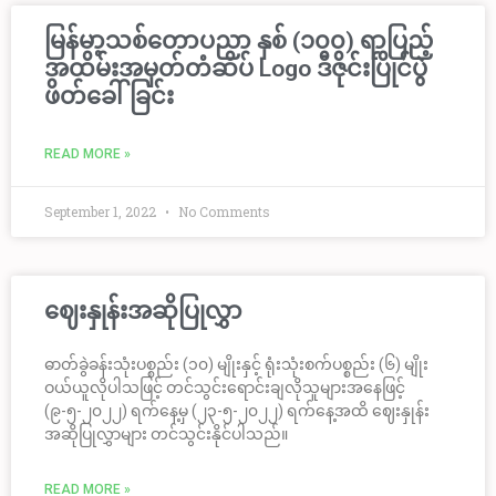
မြန်မာ့သစ်တောပညာ နှစ် (၁၀၀) ရာပြည့်
အထိမ်းအမှတ်တံဆိပ် Logo ဒီဇိုင်းပြိုင်ပွဲ
ဖိတ်ခေါ်ခြင်း
READ MORE »
September 1, 2022
No Comments
ဈေးနှုန်းအဆိုပြုလွှာ
ဓာတ်ခွဲခန်းသုံးပစ္စည်း (၁၀) မျိုးနှင့် ရုံးသုံးစက်ပစ္စည်း (၆) မျိုး
ဝယ်ယူလိုပါသဖြင့် တင်သွင်းရောင်းချလိုသူများအနေဖြင့်
(၉-၅-၂၀၂၂) ရက်နေ့မှ (၂၃-၅-၂၀၂၂) ရက်နေ့အထိ ဈေးနှုန်း
အဆိုပြုလွှာများ တင်သွင်းနိုင်ပါသည်။
READ MORE »