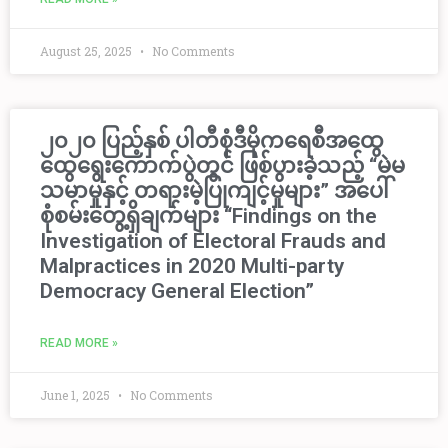
August 25, 2025
No Comments
၂၀၂၀ ပြည့်နှစ် ပါတီစုံဒီမိုက​​ရေစီအ​​ထွေ
ထွေ​ရွေး​ကောက်ပွဲတွင် ဖြစ်ပွားခဲ့သည့် “မဲမ
သမာမှုနှင့် တရားမဲ့ပြုကျင့်မှုများ” အပေါ်
စုံစမ်းတွေ့ရှိချက်များ “Findings on the
Investigation of Electoral Frauds and
Malpractices in 2020 Multi-party
Democracy General Election”
READ MORE »
June 1, 2025
No Comments