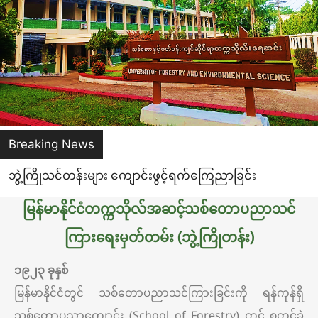
Breaking News
ဘွဲ့ကြိုသင်တန်းများ ကျောင်းဖွင့်ရက်ကြေညာခြင်း
မြန်မာနိုင်ငံတက္ကသိုလ်အဆင့်သစ်တောပညာသင်
ကြားရေးမှတ်တမ်း (ဘွဲ့ကြိုတန်း)
၁၉၂၃ ခုနှစ်
မြန်မာနိုင်ငံတွင် သစ်တောပညာသင်ကြားခြင်းကို ရန်ကုန်ရှိ
သစ်တောပညာကျောင်း (School of Forestry) တွင် စတင်ခဲ့