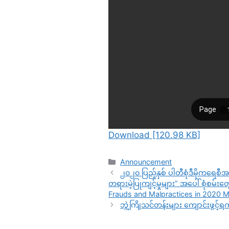
Download [120.98 KB]
Announcement
၂၀၂၀ ပြည့်နှစ် ပါတီစုံဒီမိုက​​ရေစီအ
တရားမဲ့ပြုကျင့်မှုများ” အပေါ် စုံစမ်းတ
Frauds and Malpractices in 2020 M
ဘွဲ့ကြိုသင်တန်းများ ကျောင်းဖွင့်