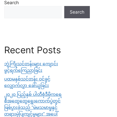
Search
Search
Recent Posts
ဘွဲ့ကြိုသင်တန်းများ ကျောင်း
ဖွင့်ရက်ကြေညာခြင်း
ပထမနှစ်သင်တန်း ဝင်ခွင့်
လျှောက်လွှာ ခေါ်ယူခြင်း
၂၀၂၀ ပြည့်နှစ် ပါတီစုံဒီမိုက​​ရေ
စီအ​​ထွေထွေ​ရွေး​ကောက်ပွဲတွင်
ဖြစ်ပွားခဲ့သည့် “မဲမသမာမှုနှင့်
တရားမဲ့ပြုကျင့်မှုများ” အပေါ်