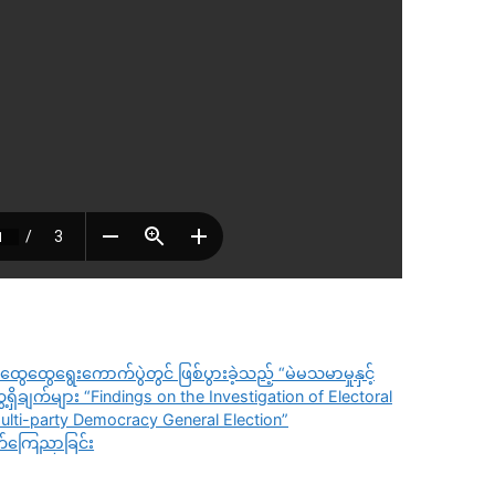
​​ထွေထွေ​ရွေး​ကောက်ပွဲတွင် ဖြစ်ပွားခဲ့သည့် “မဲမသမာမှုနှင့်
ွေ့ရှိချက်များ “Findings on the Investigation of Electoral
ulti-party Democracy General Election”
ရက်ကြေညာခြင်း