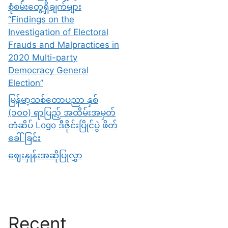
စုံစမ်းတွေ့ရှိချက်များ
“Findings on the
Investigation of Electoral
Frauds and Malpractices in
2020 Multi-party
Democracy General
Election”
မြန်မာ့သစ်တောပညာ နှစ်
(၁၀၀) ရာပြည့် အထိမ်းအမှတ်
တံဆိပ် Logo ဒီဇိုင်းပြိုင်ပွဲ ဖိတ်
ခေါ်ခြင်း
ဈေးနှုန်းအဆိုပြုလွှာ
Recent