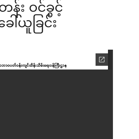
်း ဝင်ခွင့်
ခေါ်ယူခြင်း